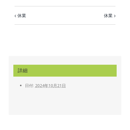
休業
休業
イ
ベ
ン
ト
ナ
ビ
詳細
ゲ
ー
日付:
2024年10月21日
シ
ョ
ン