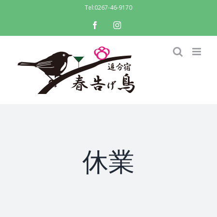
Skip
Tel:
0267-46-9170
to
facebook
instagram
content
休業