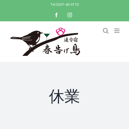
Skip
Tel:
0267-46-9170
to
facebook
instagram
content
休業