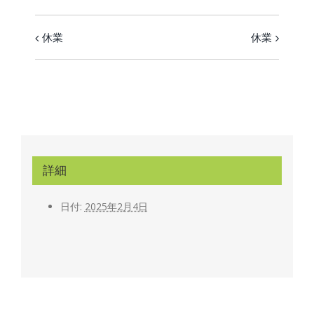
休業
休業
イ
ベ
ン
ト
ナ
ビ
詳細
ゲ
ー
日付:
2025年2月4日
シ
ョ
ン