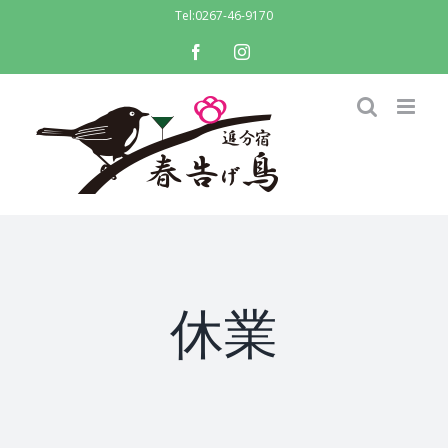
Skip
Tel:
0267-46-9170
to
facebook
instagram
content
休業