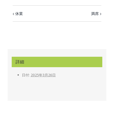
休業
満席
イ
ベ
ン
ト
ナ
ビ
詳細
ゲ
ー
日付:
2025年3月26日
シ
ョ
ン