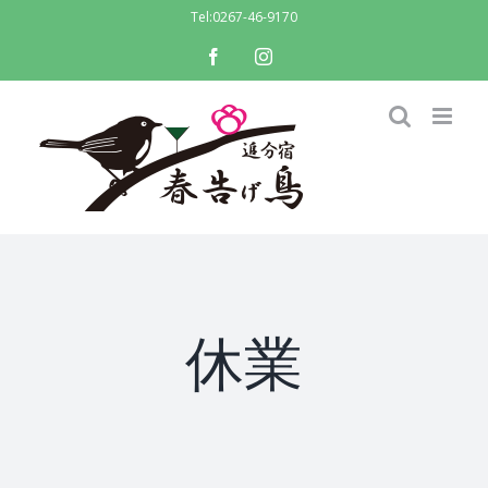
Skip
Tel:
0267-46-9170
to
facebook
instagram
content
休業