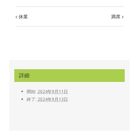
休業
満席
イ
ベ
ン
ト
ナ
ビ
詳細
ゲ
ー
開始:
2024年9月11日
シ
終了:
2024年9月13日
ョ
ン