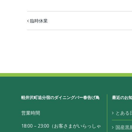
臨時休業
イ
ベ
ン
ト
ナ
ビ
ゲ
ー
軽井沢町追分宿のダイニングバー春告げ鳥
最近のお
シ
ョ
営業時間
とある
ン
18:00 – 23:00（お客さまがいらっしゃ
国産黒