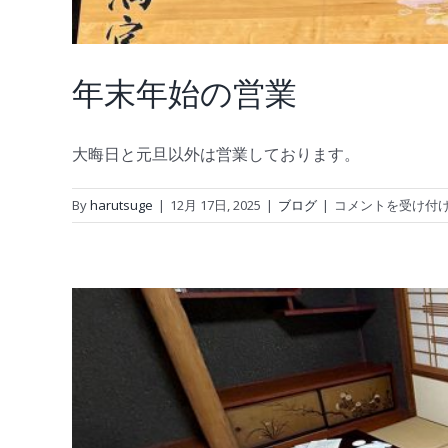
年末年始の営業
大晦日と元旦以外は営業しております。
年
By
harutsuge
|
12月 17日, 2025
|
ブログ
|
コメントを受け付
末
年
始
の
営
業
は