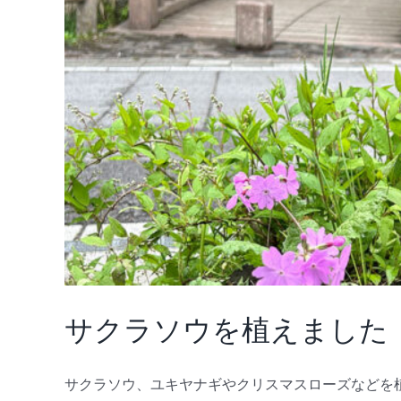
ご
ざ
い
ま
す
は
サクラソウを植えました
サクラソウ、ユキヤナギやクリスマスローズなどを