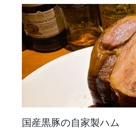
の
前
菜
は
国産黒豚の自家製ハム