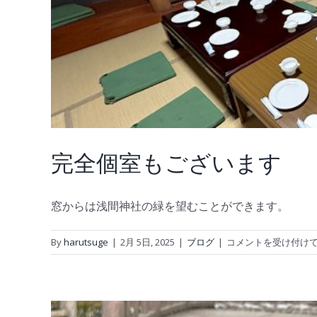
完全個室もございます
窓からは浅間神社の緑を望むことができます。
完
By
harutsuge
|
2月 5日, 2025
|
ブログ
|
コメントを受け付け
全
個
室
も