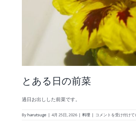
とある日の前菜
過日お出しした前菜です。
と
By
harutsuge
|
4月 25日, 2026
|
料理
|
コメントを受け付けて
あ
る
日