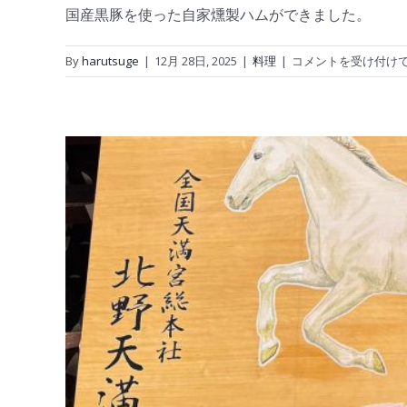
国産黒豚を使った自家燻製ハムができました。
国
By
harutsuge
|
12月 28日, 2025
|
料理
|
コメントを受け付け
産
黒
豚
の
自
家
製
ハ
ム
は