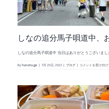
しなの追分馬子唄道中、
しなの追分馬子唄道中 当日はありがとうございまし
し
By
harutsuge
|
7月 25日, 2023
|
ブログ
|
コメントを受け付け
な
の
追
分
馬
子
唄