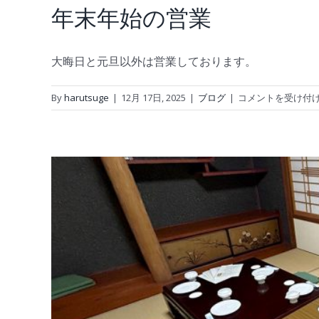
年末年始の営業
大晦日と元旦以外は営業しております。
年
By
harutsuge
|
12月 17日, 2025
|
ブログ
|
コメントを受け付
末
年
始
の
営
業
は