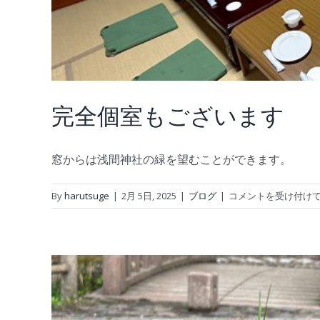
完全個室もございます
窓からは浅間神社の緑を望むことができます。
完
By
harutsuge
|
2月 5日, 2025
|
ブログ
|
コメントを受け付け
全
個
室
も
ご
ざ
い