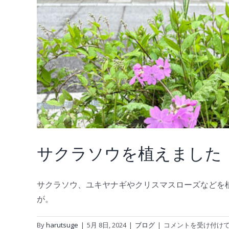
ま
す
は
サクラソウを植えました
サクラソウ、ユキヤナギやクリスマスローズなどを
が。
サ
By
harutsuge
|
5月 8日, 2024
|
ブログ
|
コメントを受け付け