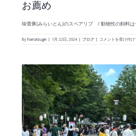
お薦め
味蕾豚(みらいとん)のスペアリブ / 動物性の飼
お
By
harutsuge
|
1月 22日, 2024
|
ブログ
|
コメントを受け付け
薦
め
は