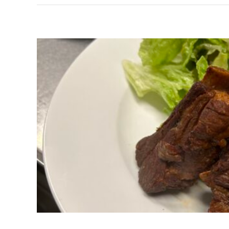
ク
ラ
ソ
ウ
を
植
え
ま
し
た
は