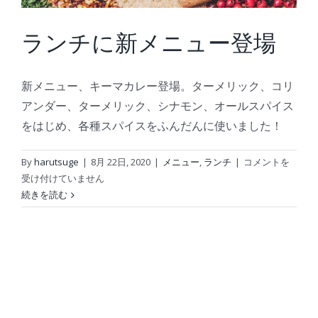
ッ
ト」
ランチに新メニュー登場
は
新メニュー、キーマカレー登場。ターメリック、コリ
アンダー、ターメリック、シナモン、オールスパイス
をはじめ、各種スパイスをふんだんに使いました！
ラ
By
harutsuge
|
8月 22日, 2020
|
メニュー
,
ランチ
|
コメントを
ン
受け付けていません
チ
続きを読む
に
新
メ
ニ
ュ
ー
登