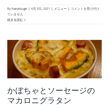
シ
By
harutsuge
|
6月 3日, 2021
|
メニュー
|
コメントを受け付け
ョ
ていません
ー
続きを読む
ト
リ
ブ
の
ス
ペ
ア
リ
ブ
は
かぼちゃとソーセージの
マカロニグラタン