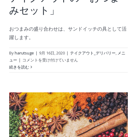
グ
みセット」
ラ
タ
おつまみの盛り合わせは、サンドイッチの具として活
ン
は
躍します。
By
harutsuge
|
9月 16日, 2020
|
テイクアウト_デリバリー
,
メニ
テ
ュー
|
コメントを受け付けていません
イ
続きを読む
ク
ア
ウ
ト
の
「お
つ
ま
み
セ