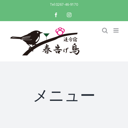
Skip
Tel:
0267-46-9170
to
facebook
instagram
content
メニュー