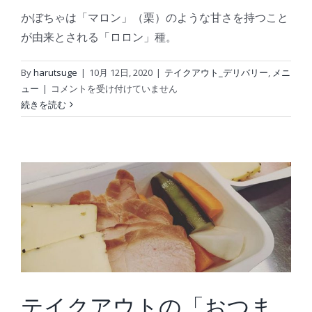
かぼちゃは「マロン」（栗）のような甘さを持つこと
が由来とされる「ロロン」種。
By
harutsuge
|
10月 12日, 2020
|
テイクアウト_デリバリー
,
メニ
か
ュー
|
コメントを受け付けていません
ぼ
続きを読む
ち
ゃ
と
ソ
ー
セ
ー
ジ
の
マ
カ
ロ
テイクアウトの「おつま
ニ