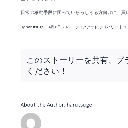
日常の移動手段に困っていらっしゃる方向けに、買
デ
By
harutsuge
|
4月 8日, 2021
|
テイクアウト_デリバリー
|
コ
リ
バ
リ
ー
このストーリーを共有、プ
始
め
ください！
ま
し
た
は
About the Author:
harutsuge