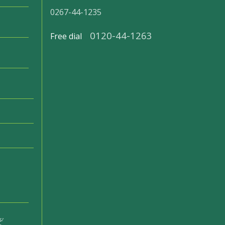
0267-44-1235
0120-44-1263
Free dial
ぞ