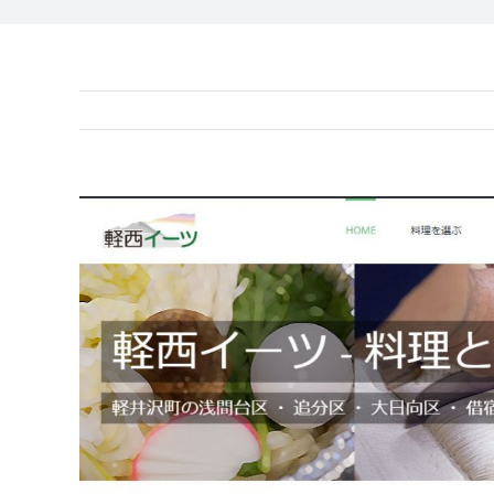
View
Larger
Image